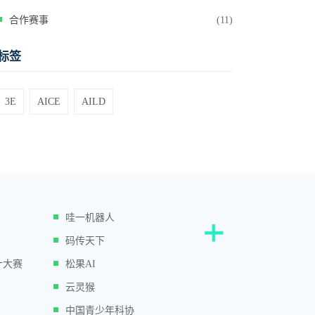
合作赛事
(11)
标签
3E
AICE
AILD
哇一机器人
码传天下
计大赛
松果AI
云灵猴
中国青少年科协